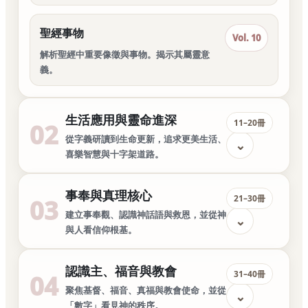
聖經事物
Vol. 10
解析聖經中重要像徵與事物。揭示其屬靈意
義。
生活應用與靈命進深
11–20冊
02
從字義研讀到生命更新，追求更美生活、
⌄
喜樂智慧與十字架道路。
事奉與真理核心
21–30冊
03
建立事奉觀、認識神話語與救恩，並從神
⌄
與人看信仰根基。
認識主、福音與教會
31–40冊
04
聚焦基督、福音、真福與教會使命，並從
⌄
「數字」看見神的秩序。