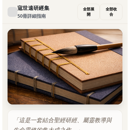
寇世遠研經集
全部展
全部收
開
合
50冊詳細指南
SPIRITUAL LEGACY
「這是一套結合聖經研經、屬靈教導與
寇世遠研經集
生命靈修的集大成之作。」