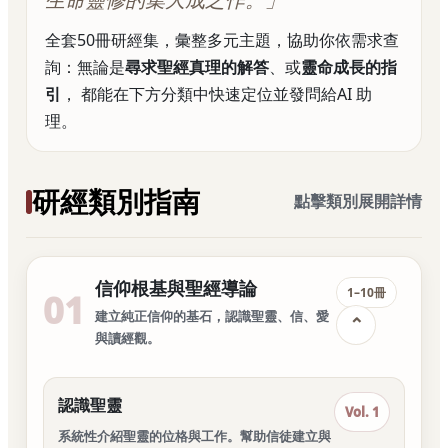
從信仰根基到靈命進深，五十年屬靈智慧的完整匯
全套50冊研經集，彙整多元主題，協助你依需求查
集。
詢：無論是
尋求聖經真理的解答
、或
靈命成長的指
引
， 都能在下方分類中快速定位並發問給AI 助
理。
研經類別指南
點擊類別展開詳情
信仰根基與聖經導論
1–10冊
01
建立純正信仰的基石，認識聖靈、信、愛
⌄
與讀經觀。
認識聖靈
Vol. 1
系統性介紹聖靈的位格與工作。幫助信徒建立與