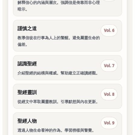
解釋信心的內涵與層次。強調信是倚靠而非心理
暗示。
謹慎之道
Vol. 6
教導信徒在行事為人上的警醒。避免屬靈生命的
偏差。
認識聖經
Vol. 7
介紹聖經的結構與權威。幫助建立正確讀經觀。
聖經靈訓
Vol. 8
從經文中萃取屬靈教訓。引導默想與內在更新。
聖經人物
Vol. 9
透過人物生命看神的作為。學習榜樣與警覺。